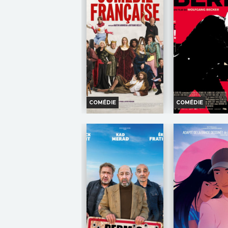
COMÉDIE
COMÉDIE
DE LA COMÉDIE-
LE HÉROS DE 
FRANÇAISE
Horaires et I
Horaires et Infos
Bande-anno
Bande-annonce
Réservati
Réservation
TOUT PUBL
TOUT PUBLIC
VF
TOUT
Mich
TOUT
PUBLIC