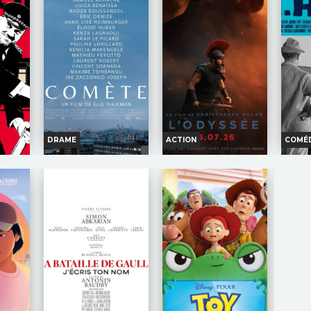
DRAME
ACTION
COMÉD
BERLIN
COMÈTE
L'ODYSSÉE
LE
nfos
Horaires et Infos
Horaires et Infos
H
nce
Bande-annonce
Bande-annonce
B
on
Réservation
Réservation
IC
TOUT PUBLIC
INT. -12ans
VO
VF
VF
VO
TOUT
INT. -12ans
a
Alors qu'une
Vingt ans
PUBLIC
T