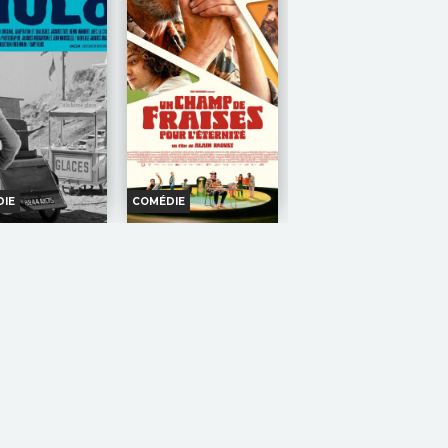
IE
COMÉDIE
S VACANCES DE
UN CHAMP DE
MR HULOT
FRAISES POUR
L'ÉTERNITÉ
oraires et Infos
Horaires et Infos
ande-annonce
Bande-annonce
Réservation
Réservation
TOUT PUBLIC
TOUT PUBLIC
VF
VF
OUT