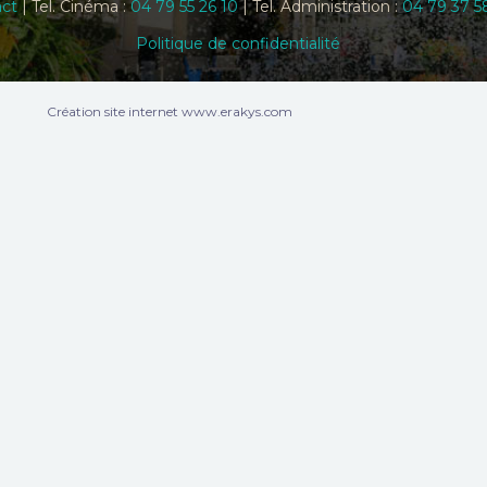
ct
| Tel. Cinéma :
04 79 55 26 10
| Tel. Administration :
04 79 37 5
Politique de confidentialité
Création site internet www.erakys.com