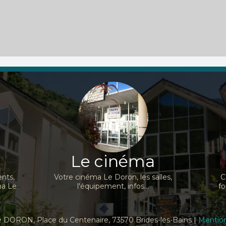
général inconnu
Réalisation :
Andrew
a, Lyna
s'échappe...
Stanton
,...
Réalisation :
Antonin
Acteurs :
Tom Hanks, Tim
Baudry
Allen, Joan Cusack,...
Acteurs :
Simon Abkarian,
Niels Schneider,...
Le cinéma
nts,
Votre cinéma Le Doron, les salles,
C
ma Le
l'équipement, infos...
fo
 DORON, Place du Centenaire, 73570 Brides-les-Bains |
Mention