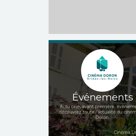
Quand...
Nguyen
Réalisation :
Éric Fraticelli
Acteurs :
Rio Veg
Acteurs :
Kad Merad,
Khoudri, Paul Kircher
Patrick Timsit, Éric...
Événements
Actu ciné, avant première, évèneme
découvrez toute l'actualité du ciné
Doron.
Cinéma Le